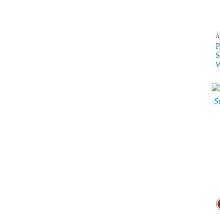
A
P
S
W