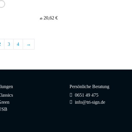
20,62 €
ab
2
3
4
→
lungen
Persönliche Beratung
lassics
0651 49 475
reen
info@tri-sign.de
USB