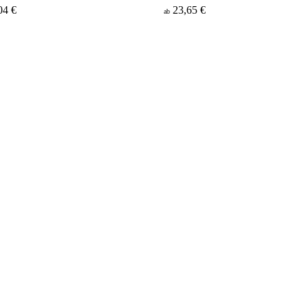
04 €
23,65 €
ab