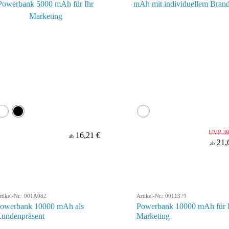
UVP 39
16,21 €
ab
21,
ab
rtikel-Nr.: 001A082
Artikel-Nr.: 0011379
owerbank 10000 mAh als
Powerbank 10000 mAh für 
undenpräsent
Marketing