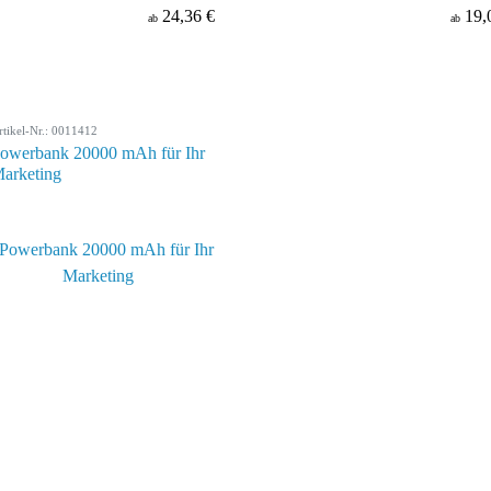
24,36 €
19,
ab
ab
rtikel-Nr.: 0011412
owerbank 20000 mAh für Ihr
arketing