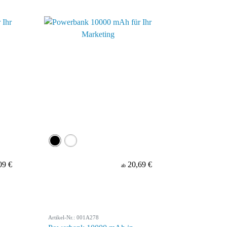
09 €
20,69 €
ab
Artikel-Nr.: 001A278