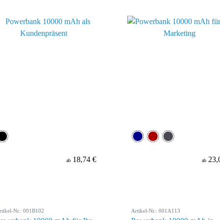
18,74 €
23,
ab
ab
rtikel-Nr.: 001B102
Artikel-Nr.: 001A113