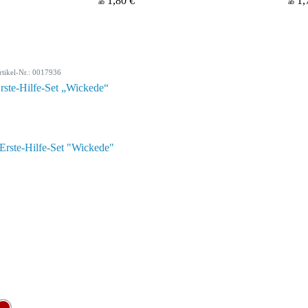
1,80 €
1,
ab
ab
rtikel-Nr.: 0017936
rste-Hilfe-Set „Wickede“