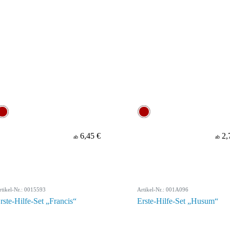
6,45 €
2,
ab
ab
rtikel-Nr.: 0015593
Artikel-Nr.: 001A096
rste-Hilfe-Set „Francis“
Erste-Hilfe-Set „Husum“