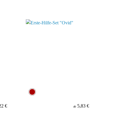
22 €
5,83 €
ab