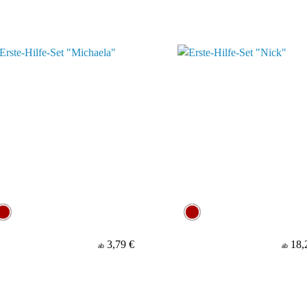
3,79 €
18,
ab
ab