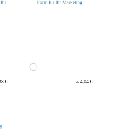
38 €
4,04 €
ab
ng