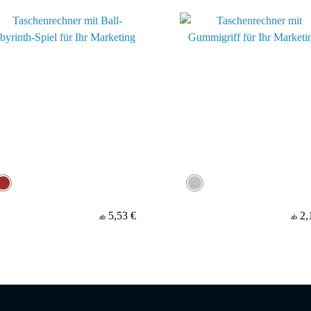
5,53 €
2,
ab
ab